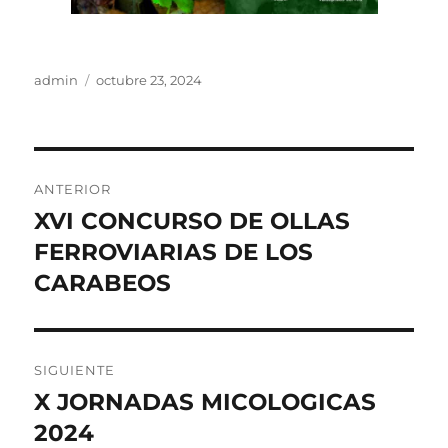
Autor
Publicado
admin
octubre 23, 2024
el
Navegación
ANTERIOR
de
XVI CONCURSO DE OLLAS
Entrada
anterior:
FERROVIARIAS DE LOS
entradas
CARABEOS
SIGUIENTE
X JORNADAS MICOLOGICAS
Entrada
siguiente:
2024