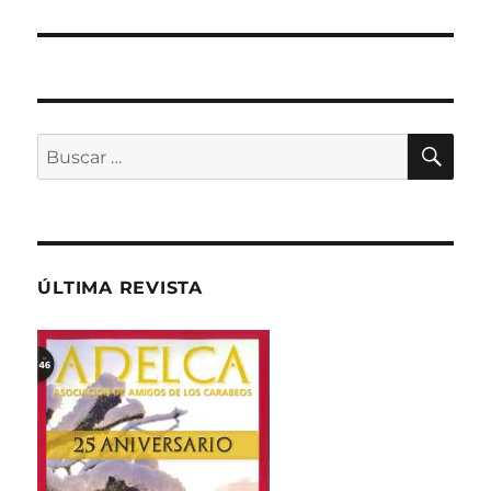
BU
Buscar
por:
ÚLTIMA REVISTA