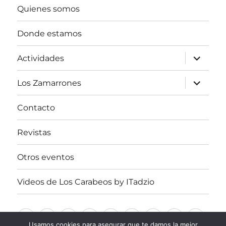
Quienes somos
Donde estamos
expande
Actividades
el
menú
inferior
expande
Los Zamarrones
el
menú
inferior
Contacto
Revistas
Otros eventos
Videos de Los Carabeos by ITadzio
Inicio
Quienes
Donde
Actividades
Los
Contacto
Revistas
Otros
Video
Usamos cookies para asegurar que te damos la mejor