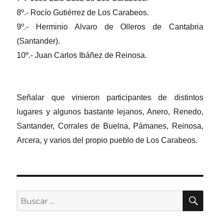
8º.- Rocío Gutiérrez de Los Carabeos.
9º.- Herminio Alvaro de Olleros de Cantabria
(Santander).
10º.- Juan Carlos Ibáñez de Reinosa.
Señalar que vinieron participantes de distintos
lugares y algunos bastante lejanos, Anero, Renedo,
Santander, Corrales de Buelna, Pámanes, Reinosa,
Arcera, y varios del propio pueblo de Los Carabeos.
BU
Buscar
por: