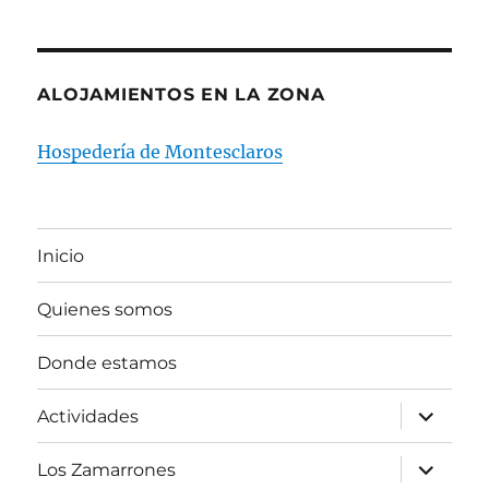
ALOJAMIENTOS EN LA ZONA
Hospedería de Montesclaros
Inicio
Quienes somos
Donde estamos
expande
Actividades
el
menú
inferior
expande
Los Zamarrones
el