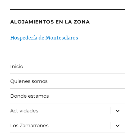
ALOJAMIENTOS EN LA ZONA
Hospedería de Montesclaros
Inicio
Quienes somos
Donde estamos
expande
Actividades
el
menú
inferior
expande
Los Zamarrones
el
menú