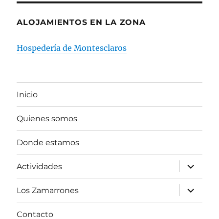
ALOJAMIENTOS EN LA ZONA
Hospedería de Montesclaros
Inicio
Quienes somos
Donde estamos
expande
Actividades
el
menú
inferior
expande
Los Zamarrones
el
menú
inferior
Contacto