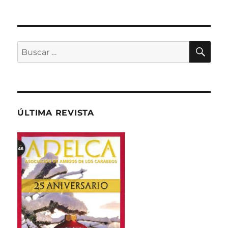
BU
Buscar
por:
ÚLTIMA REVISTA