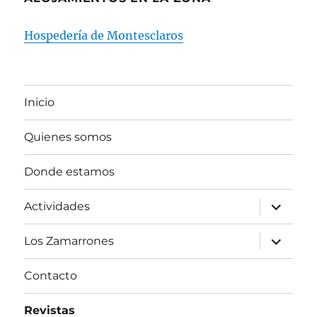
Hospedería de Montesclaros
Inicio
Quienes somos
Donde estamos
expande
Actividades
el
menú
inferior
expande
Los Zamarrones
el
menú
inferior
Contacto
Revistas