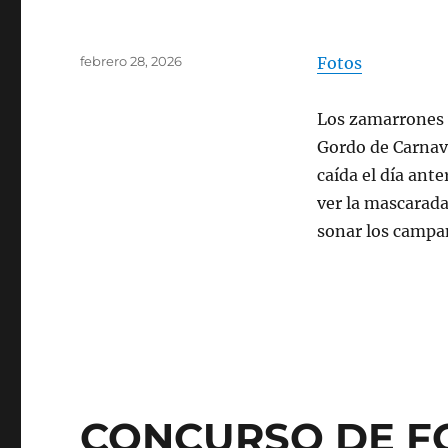
Publicado
febrero 28, 2026
Fotos
el
Los zamarrones v
Gordo de Carnava
caída el día ante
ver la mascarada
sonar los campa
CONCURSO DE F