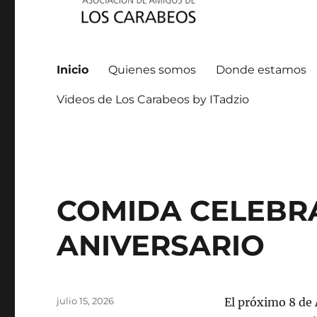
ASOCIACIÓN DE AMIGOS
Inicio
Quienes somos
Donde estamos
Videos de Los Carabeos by ITadzio
COMIDA CELEBR
ANIVERSARIO
Publicado
julio 15, 2026
El próximo 8 de 
el