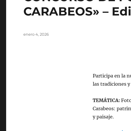
CARABEOS» – Edi
Publicado
enero 4, 2026
Concurso
el
Participa en la 
las tradiciones 
TEMÁTICA:
Foto
Carabeos: patrim
y paisaje.