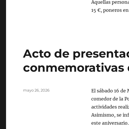
Aquellas personas
15 €, poneros en
Acto de presenta
conmemorativas d
Publicado
mayo 26, 2026
El sábado 16 de 
el
comedor de la Po
actividades real
Asimismo, se inf
este aniversario.