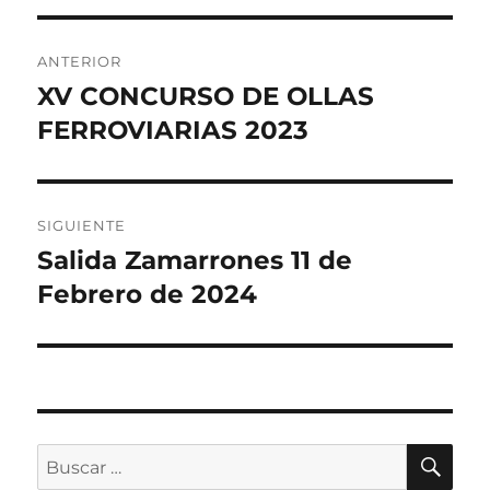
Navegación
ANTERIOR
de
XV CONCURSO DE OLLAS
Entrada
anterior:
FERROVIARIAS 2023
entradas
SIGUIENTE
Salida Zamarrones 11 de
Entrada
siguiente:
Febrero de 2024
BU
Buscar
por: