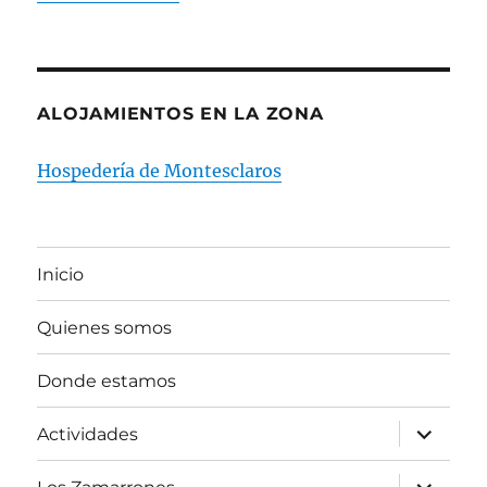
ALOJAMIENTOS EN LA ZONA
Hospedería de Montesclaros
Inicio
Quienes somos
Donde estamos
expande
Actividades
el
menú
inferior
expande