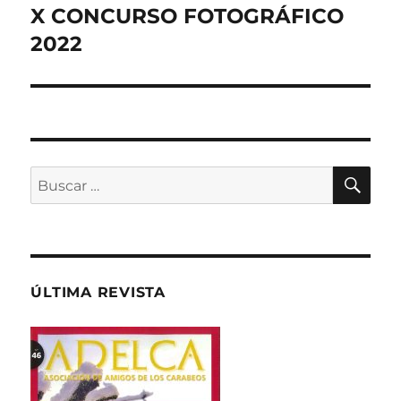
X CONCURSO FOTOGRÁFICO
Entrada
siguiente:
2022
BU
Buscar
por:
ÚLTIMA REVISTA