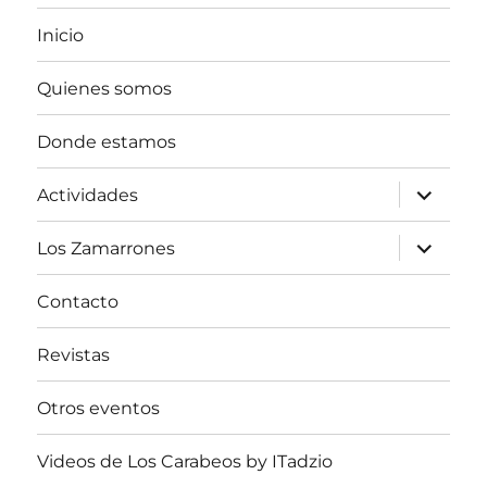
Inicio
Quienes somos
Donde estamos
expande
Actividades
el
menú
inferior
expande
Los Zamarrones
el
menú
inferior
Contacto
Revistas
Otros eventos
Videos de Los Carabeos by ITadzio