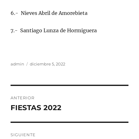
6.- Nieves Abril de Amorebieta
7.- Santiago Lunza de Hormiguera
Autor
Publicado
admin
diciembre 5, 2022
el
Navegación
ANTERIOR
de
FIESTAS 2022
Entrada
anterior:
entradas
SIGUIENTE